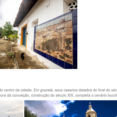
 do centro da cidade, Em gravatá, seus casarios datados do final do s
hora da conceição, construção do século XIX, completa o cenário bucóli