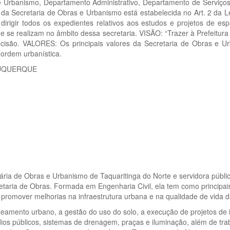
Urbanismo, Departamento Administrativo, Departamento de Serviços G
da Secretaria de Obras e Urbanismo está estabelecida no Art. 2 da L
irigir todos os expedientes relativos aos estudos e projetos de espa
 se realizam no âmbito dessa secretaria. VISÃO: “Trazer à Prefeitur
cisão. VALORES: Os principais valores da Secretaria de Obras e U
ordem urbanística.
LBUQUERQUE
ária de Obras e Urbanismo de Taquaritinga do Norte e servidora públi
etaria de Obras. Formada em Engenharia Civil, ela tem como principais o
m promover melhorias na infraestrutura urbana e na qualidade de vida 
eamento urbano, a gestão do uso do solo, a execução de projetos de i
ios públicos, sistemas de drenagem, praças e iluminação, além de trab