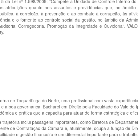
. 5 da Lei nº 1.598/2009: “Compete à Unidade de Controle Interno do Mu
s atribuições quanto aos assuntos e providências que, no âmbito 
ia pública, à correição, à prevenção e ao combate à corrupção, às ativ
ência e o fomento ao controle social da gestão, no âmbito da Admini
uditoria, Corregedoria, Promoção da Integridade e Ouvidoria”. VALO
ty.
terna de Taquaritinga do Norte, uma profissional com vasta experiência
e a boa governança. Bacharel em Direito pela Faculdade do Vale do I
dêmica e prática que a capacita para atuar de forma estratégica e efica
 trajetória inclui passagens importantes, como Diretora de Departamento
te de Contratação da Câmara e, atualmente, ocupa a função de Diret
bilidade e gestão financeira é um diferencial importante para o trabalh