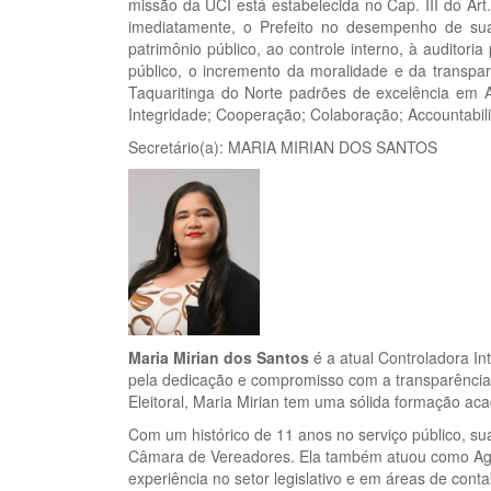
missão da UCI está estabelecida no Cap. III do Art
imediatamente, o Prefeito no desempenho de sua
patrimônio público, ao controle interno, à auditor
público, o incremento da moralidade e da transpar
Taquaritinga do Norte padrões de excelência em A
Integridade; Cooperação; Colaboração; Accountabili
Secretário(a): MARIA MIRIAN DOS SANTOS
Maria Mirian dos Santos
é a atual Controladora In
pela dedicação e compromisso com a transparência 
Eleitoral, Maria Mirian tem uma sólida formação aca
Com um histórico de 11 anos no serviço público, sua
Câmara de Vereadores. Ela também atuou como Agen
experiência no setor legislativo e em áreas de conta