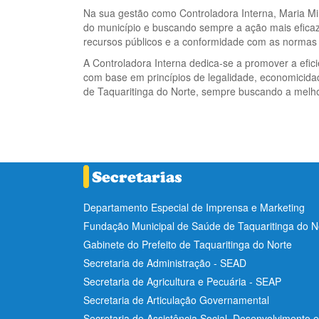
Na sua gestão como Controladora Interna, Maria Mir
do município e buscando sempre a ação mais eficaz 
recursos públicos e a conformidade com as normas l
A Controladora Interna dedica-se a promover a efic
com base em princípios de legalidade, economicidad
de Taquaritinga do Norte, sempre buscando a melho
Departamento Especial de Imprensa e Marketing
Fundação Municipal de Saúde de Taquaritinga do 
Gabinete do Prefeito de Taquaritinga do Norte
Secretaria de Administração - SEAD
Secretaria de Agricultura e Pecuária - SEAP
Secretaria de Articulação Governamental
Secretaria de Assistência Social, Desenvolvimento 