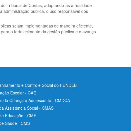
s do Tribunal de Contas, adaptando-as à realidade
a administração pública, o uso responsável dos
úblicas sejam implementadas de maneira eficiente,
 para o fortalecimento da gestão pública e o avanço
nhamento e Controle Social do FUNDEB
ação Escolar - CAE
os da Criança e Adolescente - CMDCA
da Assistência Social - CMAS
 de Educação - CME
 de Saúde - CMS